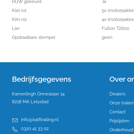
RDW gekeurd
Ja
Kiel rol
5x (motorpakke
Kim rol
4x (motorpakke
Lier
Fulton T2600
Opdraaibare stempel
geen
Bedrijfsgegevens
Over o
Kamerlingh Onneslaan 14
Dealers
8218 MA Lelystad
Onze trailer
Contact
info@kalftrailing.nl
Prijslijsten
0320 41 33 02
Onderhoud a