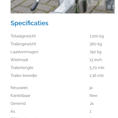
Specificaties
Totaalgewicht
1.100 kg
Trailergewicht
360 kg
Laadvermogen
740 kg
Wielmaat
13 inch
Trailerlengte
5,70 mtr.
Trailer breedte
2,16 mtr.
Neuswiel
ja
Kantelbaar
Nee
Geremd
Ja
As
1