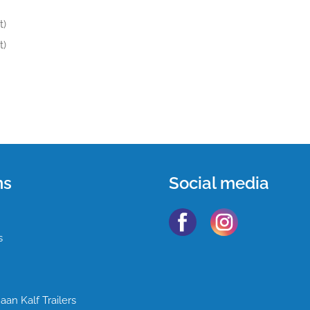
t)
t)
ns
Social media
s
an Kalf Trailers