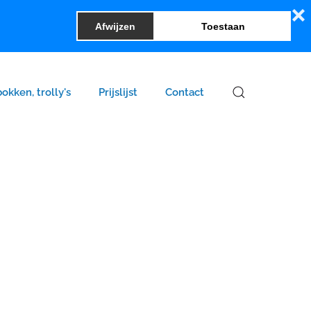
❌
Afwijzen
Toestaan
bokken, trolly's
Prijslijst
Contact