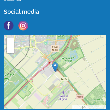
Social media
+
−
Leaflet
| ©
OpenStreetMap