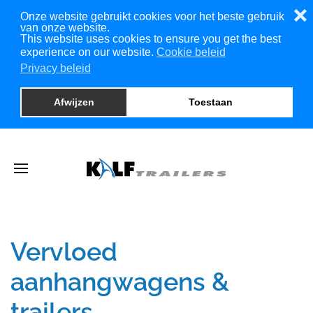
❌
Onze website gebruikt cookies voor het beste gebruik
van onze website.
This website uses cookies to ensure you get the best
experience on our website.
Cookie beleid
Privacy beleid
Afwijzen
Toestaan
Vervloed
aanhangwagens &
trailers