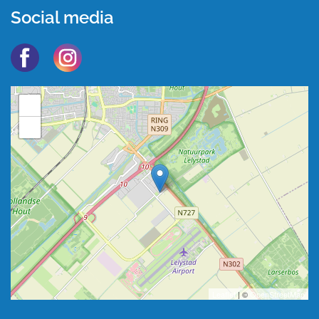
Social media
+
−
Leaflet
| ©
OpenStreetMap