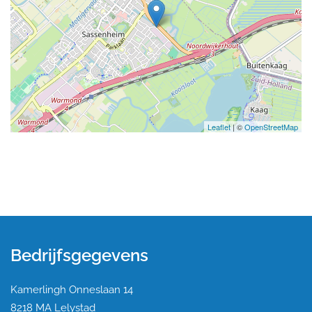
Leaflet
| ©
OpenStreetMap
Bedrijfsgegevens
Kamerlingh Onneslaan 14
8218 MA Lelystad