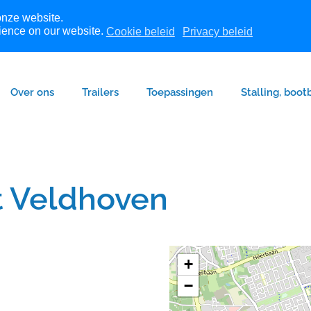
onze website.
ience on our website.
Cookie beleid
Privacy beleid
Over ons
Trailers
Toepassingen
Stalling, boot
t Veldhoven
+
−