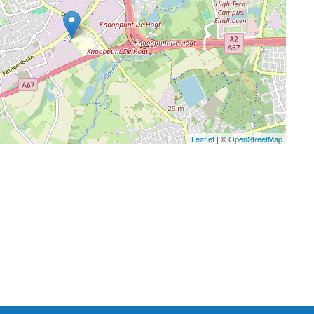
Leaflet
| ©
OpenStreetMap