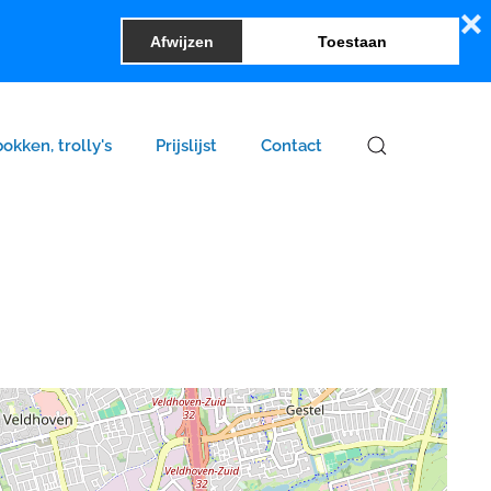
❌
Afwijzen
Toestaan
bokken, trolly's
Prijslijst
Contact