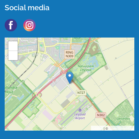
Social media
+
−
Leaflet
| ©
OpenStreetMap